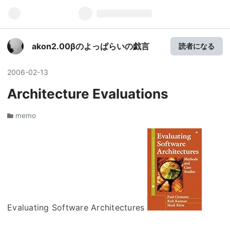
akon2.00βのよっぱらいの戯言
読者になる
2006
-
02
-
13
Architecture Evaluations
memo
Evaluating Software Architectures